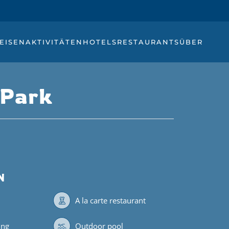
EISEN
AKTIVITÄTEN
HOTELS
RESTAURANTS
ÜBER
 Park
N
A la carte restaurant
ing
Outdoor pool