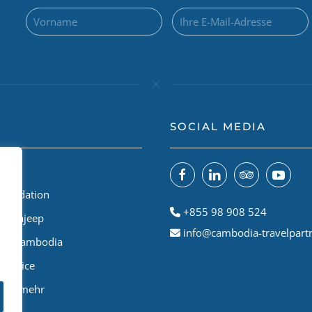
SOCIAL MEDIA
 uns
Foundation
+855 98 908 524
odiajeep
info@cambodia-travelpart
le A Cambodia
Service
 und mehr