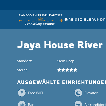
REISEZIELE
RUNDR
Jaya House River
Standort:
Siem Reap
Sterne:
AUSGEWÄHLTE EINRICHTUNGE
Free WIFI
Elevator
Bar
Air condition