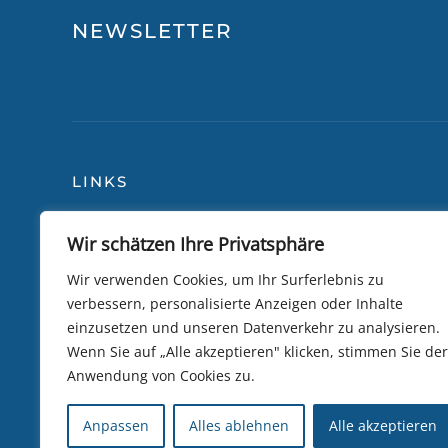
NEWSLETTER
LINKS
Wir schätzen Ihre Privatsphäre
Blog
Über
Reiseversicherung
Lily 
Wir verwenden Cookies, um Ihr Surferlebnis zu
verbessern, personalisierte Anzeigen oder Inhalte
Allgemeine Bedingungen
Camb
einzusetzen und unseren Datenverkehr zu analysieren.
Datenschutzrichtlinie
Trip
Wenn Sie auf „Alle akzeptieren" klicken, stimmen Sie der
Anwendung von Cookies zu.
Kundenbewertungen
eSIM 
Nachhaltigkeit
Visa
Anpassen
Alles ablehnen
Alle akzeptieren