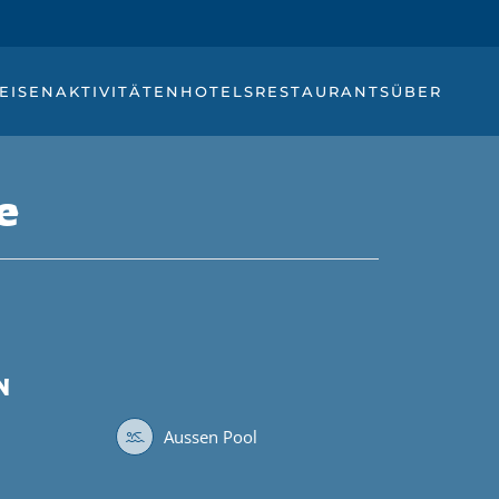
EISEN
AKTIVITÄTEN
HOTELS
RESTAURANTS
ÜBER
e
N
Aussen Pool