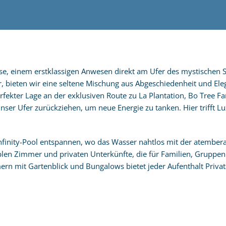
use, einem erstklassigen Anwesen direkt am Ufer des mystischen
ar, bieten wir eine seltene Mischung aus Abgeschiedenheit und E
rfekter Lage an der exklusiven Route zu La Plantation, Bo Tree Fa
ser Ufer zurückziehen, um neue Energie zu tanken. Hier trifft Lu
n Infinity-Pool entspannen, wo das Wasser nahtlos mit der atembe
blen Zimmer und privaten Unterkünfte, die für Familien, Gruppe
rn mit Gartenblick und Bungalows bietet jeder Aufenthalt Priva