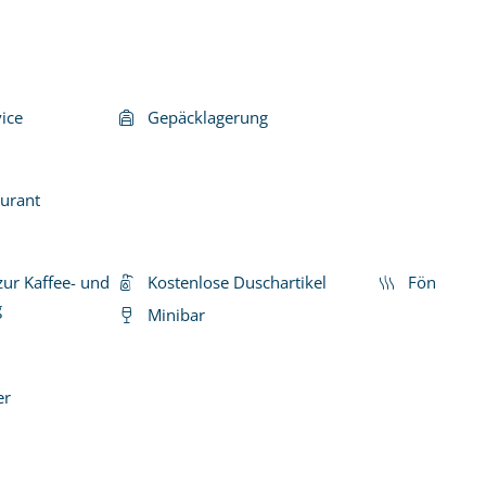
ice
Gepäcklagerung
aurant
zur Kaffee- und
Kostenlose Duschartikel
Fön
g
Minibar
er