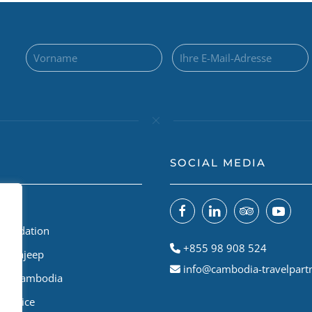
SOCIAL MEDIA
 uns
Foundation
+855 98 908 524
odiajeep
info@cambodia-travelpart
le A Cambodia
Service