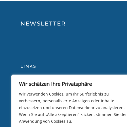
NEWSLETTER
LINKS
Wir schätzen Ihre Privatsphäre
Blog
Über
Reiseversicherung
Lily 
Wir verwenden Cookies, um Ihr Surferlebnis zu
verbessern, personalisierte Anzeigen oder Inhalte
Allgemeine Bedingungen
Camb
einzusetzen und unseren Datenverkehr zu analysieren.
Datenschutzrichtlinie
Trip
Wenn Sie auf „Alle akzeptieren" klicken, stimmen Sie der
Anwendung von Cookies zu.
Kundenbewertungen
eSIM 