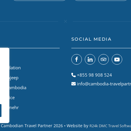
SOCIAL MEDIA
 uns
Foundation
+855 98 908 524
odiajeep
info@cambodia-travelpart
le A Cambodia
Service
 und mehr
 Cambodian Travel Partner
2026
• Website by
R24k DMC Travel Softw