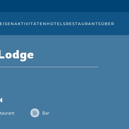
EISEN
AKTIVITÄTEN
HOTELS
RESTAURANTS
ÜBER
 Lodge
N
staurant
Bar