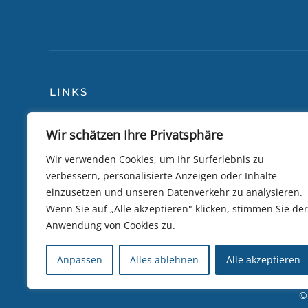
LINKS
Wir schätzen Ihre Privatsphäre
Blog
Über
Reiseversicherung
Lily 
Wir verwenden Cookies, um Ihr Surferlebnis zu
verbessern, personalisierte Anzeigen oder Inhalte
Allgemeine Bedingungen
Camb
einzusetzen und unseren Datenverkehr zu analysieren.
Datenschutzrichtlinie
Trip
Wenn Sie auf „Alle akzeptieren" klicken, stimmen Sie der
Anwendung von Cookies zu.
Kundenbewertungen
eSIM 
Nachhaltigkeit
Visa
Anpassen
Alles ablehnen
Alle akzeptieren
©