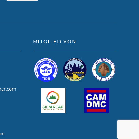
MITGLIED VON
ner.com
are