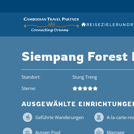
REISEZIELE
RUNDR
Siempang Forest
Standort:
Stung Treng
Sterne:
AUSGEWÄHLTE EINRICHTUNGE
Geführte Wanderungen
A-la-carte-re
Aussen Pool
Massage