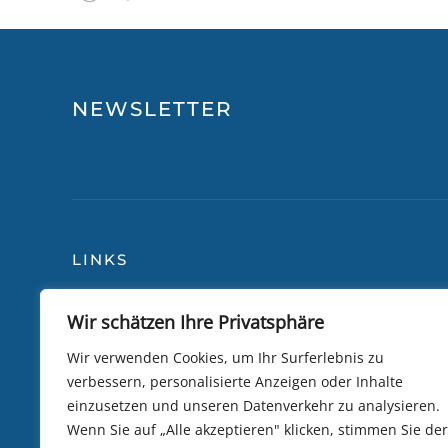
NEWSLETTER
LINKS
Wir schätzen Ihre Privatsphäre
Blog
Über
Reiseversicherung
Lily 
Wir verwenden Cookies, um Ihr Surferlebnis zu
verbessern, personalisierte Anzeigen oder Inhalte
Allgemeine Bedingungen
Camb
einzusetzen und unseren Datenverkehr zu analysieren.
Datenschutzrichtlinie
Trip
Wenn Sie auf „Alle akzeptieren" klicken, stimmen Sie der