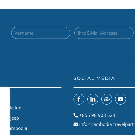
SOCIAL MEDIA
 uns
Foundation
+855 98 908 524
odiajeep
info@cambodia-travelpart
le A Cambodia