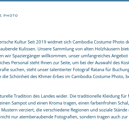
E PHOTO
rische Kultur Seit 2019 widmet sich Cambodia Costume Photo d
raubende Kulissen. Unsere Sammlung von alten Holzhäusern biet
ßen wir Spaziergänger willkommen, unser umfangreiches Angebot 
liches Personal steht Ihnen zur Seite, um bei der Auswahl des Kos
grafie suchen, steht unser talentierter Fotograf Ratana für Buchun
Sie die Schönheit des Khmer-Erbes im Cambodia Costume Photo,
urelle Tradition des Landes wider. Die traditionelle Kleidung für
 einen Sampot und einen Kroma tragen, einen farbenfrohen Schal, 
ustern verziert, die verschiedene Regionen und soziale Stände re
icht nur atemberaubende Fotografien, sondern tragen auch zur Er