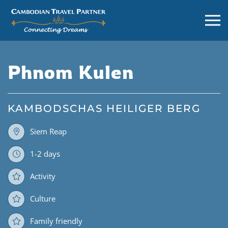
Phnom Kulen
KAMBODSCHAS HEILIGER BERG
Siem Reap
1-2 days
Activity
Culture
Family friendly