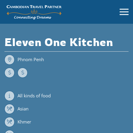
Eleven One Kitchen
Phnom Penh
All kinds of food
Asian
Khmer