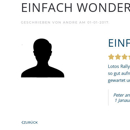
EINFACH WONDE
GESCHRIEBEN VON
ANDRE
AM
01-01-2017
.
EIN
Lotos Rall
so gut auf
gewartet u
Peter a
1 Janau
ZURÜCK