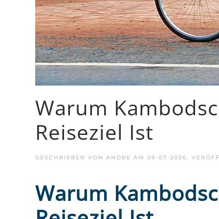
Warum Kambodscha
Reiseziel Ist
GESCHRIEBEN VON
ANDRE
AM
09-07-2026
. VERÖF
Warum Kambodscha
Reiseziel Ist