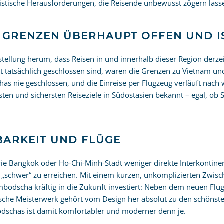
gistische Herausforderungen, die Reisende unbewusst zögern lass
E GRENZEN ÜBERHAUPT OFFEN UND IS
ellung herum, dass Reisen in und innerhalb dieser Region derzei
t tatsächlich geschlossen sind, waren die Grenzen zu Vietnam u
s nie geschlossen, und die Einreise per Flugzeug verläuft nach w
hsten und sichersten Reiseziele in Südostasien bekannt – egal, ob S
BARKEIT UND FLÜGE
 wie Bangkok oder Ho-Chi-Minh-Stadt weniger direkte Interkonti
 „schwer“ zu erreichen. Mit einem kurzen, unkomplizierten Zwisc
dscha kräftig in die Zukunft investiert: Neben dem neuen Flug
sche Meisterwerk gehört vom Design her absolut zu den schönste
dschas ist damit komfortabler und moderner denn je.