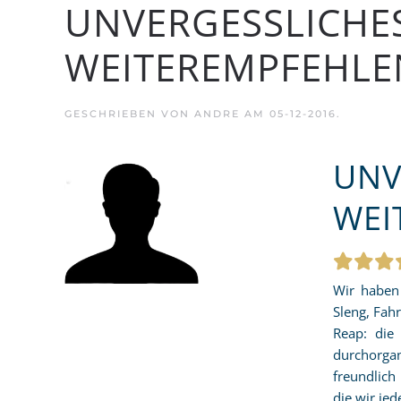
UNVERGESSLICHES 
WEITEREMPFEHLE
GESCHRIEBEN VON
ANDRE
AM
05-12-2016
.
UNV
WEI
Wir haben 
Sleng, Fah
Reap: die
durchorga
freundlich
die wir je