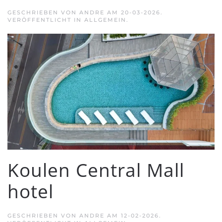
GESCHRIEBEN VON
ANDRE
AM
20-03-2026
.
VERÖFFENTLICHT IN ALLGEMEIN.
Koulen Central Mall
hotel
GESCHRIEBEN VON
ANDRE
AM
12-02-2026
.