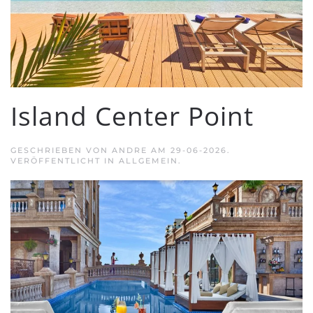
Island Center Point
GESCHRIEBEN VON
ANDRE
AM
29-06-2026
.
VERÖFFENTLICHT IN ALLGEMEIN.