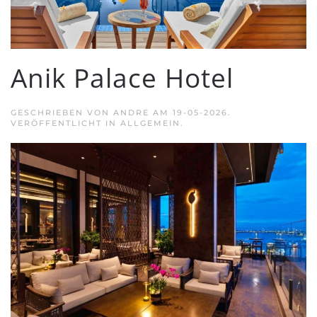
Anik Palace Hotel
GESCHRIEBEN VON
ANDRE
AM
19-05-2026
.
VERÖFFENTLICHT IN ALLGEMEIN.